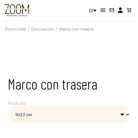
ES
Zoomcilab
/
Decoración
/
Marco con trasera
Marco con trasera
Producto