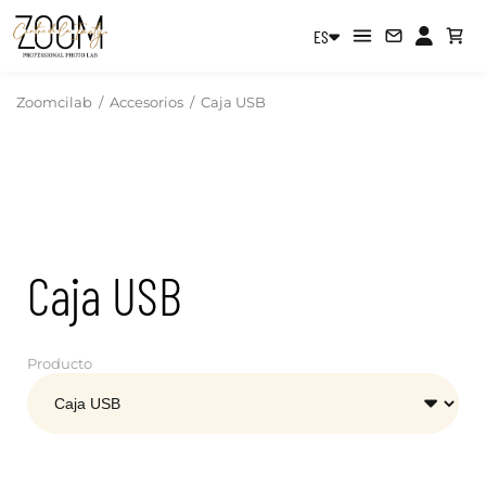
ES
Zoomcilab
/
Accesorios
/
Caja USB
Caja USB
Producto