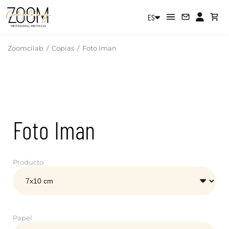
ES
Zoomcilab
/
Copias
/
Foto Iman
Foto Iman
Producto
Papel