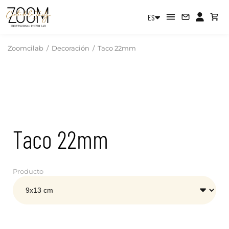
ES
Zoomcilab
/
Decoración
/
Taco 22mm
Taco 22mm
Producto