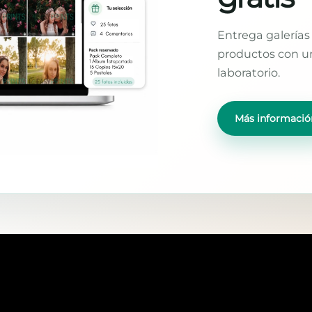
Entrega galerías 
productos con un
laboratorio.
Más informació