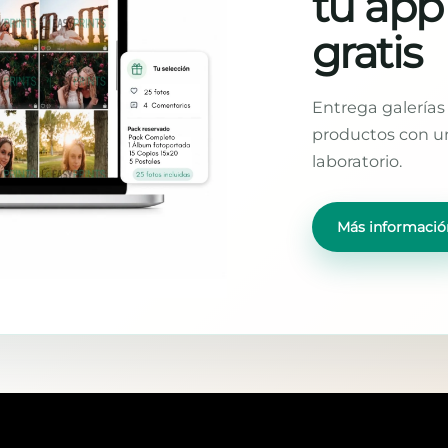
tu app
gratis
Entrega galerías 
productos con un
laboratorio.
Más informació