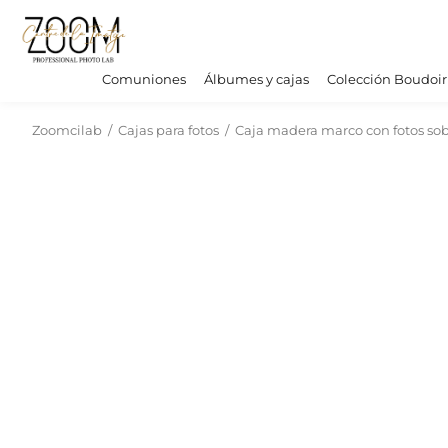
Comuniones
Álbumes y cajas
Colección Boudoir
Zoomcilab
/
Cajas para fotos
/
Caja madera marco con fotos sobr