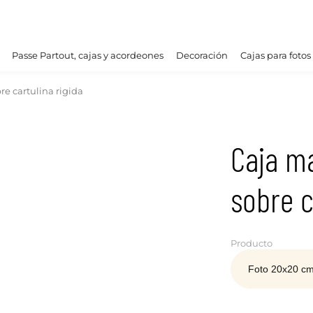
Passe Partout, cajas y acordeones
Decoración
Cajas para fotos
e cartulina rigida
Caja m
sobre c
Producto