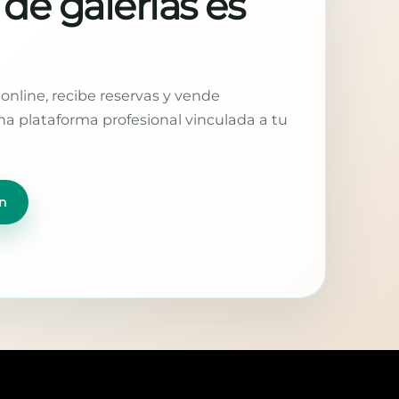
 de galerías es
online, recibe reservas y vende
a plataforma profesional vinculada a tu
n