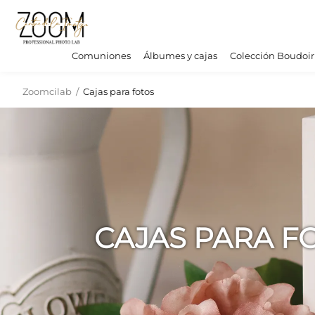
Comuniones
Álbumes y cajas
Colección Boudoir
Zoomcilab
/
Cajas para fotos
CAJAS PARA F