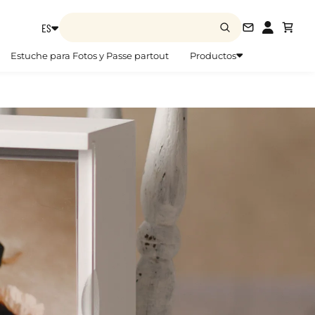
ES
info@zoom
Estuche para Fotos y Passe partout
Productos