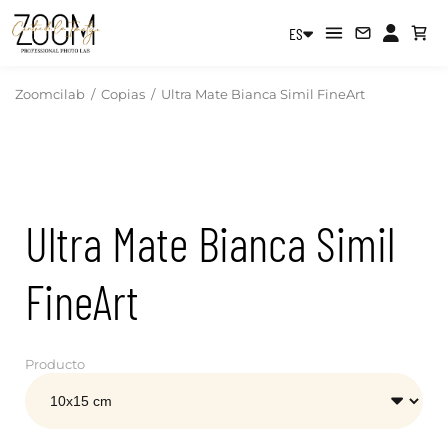
ES
Zoomcilab
/
Copias
/
Ultra Mate Bianca Simil FineArt
Ultra Mate Bianca Simil
FineArt
Producto