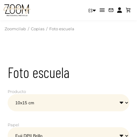
ES
Zoomcilab
/
Copias
/
Foto escuela
Foto escuela
Producto
Papel