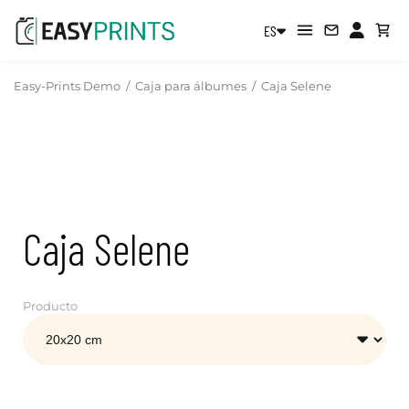
ES
Easy-Prints Demo
/
Caja para álbumes
/
Caja Selene
Caja Selene
Producto