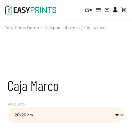
ES
Easy-Prints Demo
/
Caja para álbumes
/
Caja Marco
Caja Marco
Producto