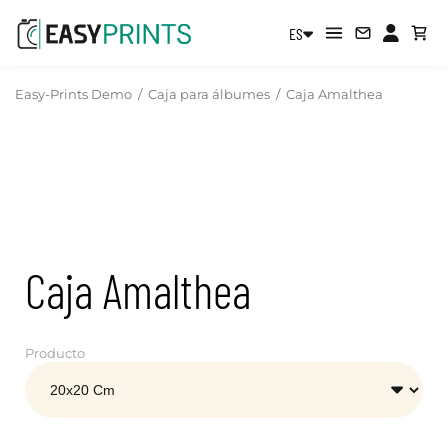
ES
Easy-Prints Demo
/
Caja para álbumes
/
Caja Amalthea
Caja Amalthea
Producto