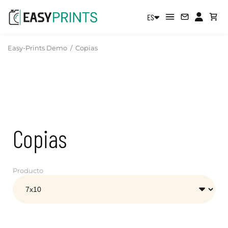
ES
Easy-Prints Demo
/
Copias
Copias
Producto