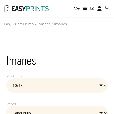
ES
Easy-Prints Demo
/
Imanes
/
Imanes
Imanes
Producto
Papel