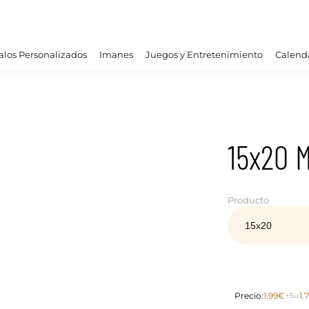
los Personalizados
Imanes
Juegos y Entretenimiento
Calend
15x20 
Producto
Precio:
1.99€
1.
+5u