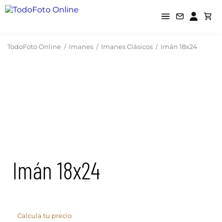
TodoFoto Online
/
Imanes
/
Imanes Clásicos
/
Imán 18x24
Imán 18x24
Calcula tu precio