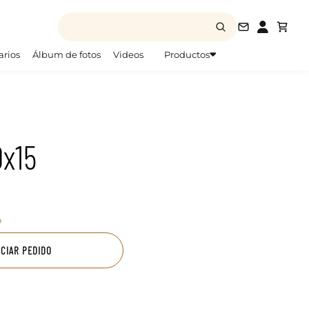
info@todofo
arios
Álbum de fotos
Videos
Productos
0x15
o
ICIAR PEDIDO