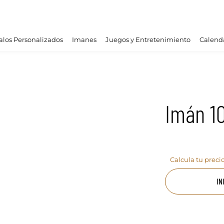
los Personalizados
Imanes
Juegos y Entretenimiento
Calend
Imán 1
Calcula tu preci
IN