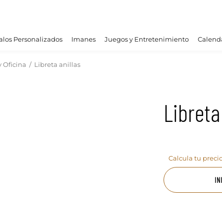
los Personalizados
Imanes
Juegos y Entretenimiento
Calend
y Oficina
/
Libreta anillas
Libreta
Calcula tu preci
IN