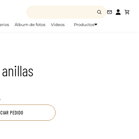
info@todofo
arios
Álbum de fotos
Videos
Productos
 anillas
o
ICIAR PEDIDO