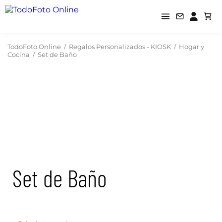
TodoFoto Online
/
Regalos Personalizados - KIOSK
/
Hogar y
Cocina
/
Set de Baño
Set de Baño