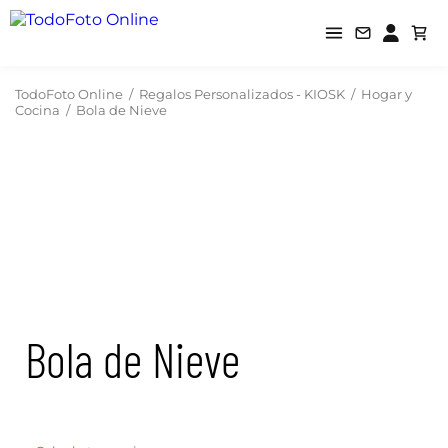
TodoFoto Online
/
Regalos Personalizados - KIOSK
/
Hogar y
Cocina
/
Bola de Nieve
Bola de Nieve