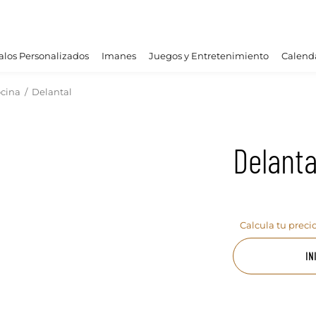
los Personalizados
Imanes
Juegos y Entretenimiento
Calend
ocina
/
Delantal
Delanta
Calcula tu preci
IN