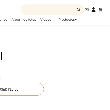
info@todofo
arios
Álbum de fotos
Videos
Productos
l
o
ICIAR PEDIDO