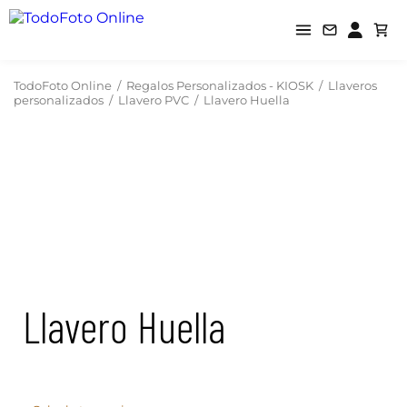
TodoFoto Online
/
Regalos Personalizados - KIOSK
/
Llaveros
personalizados
/
Llavero PVC
/
Llavero Huella
Llavero Huella