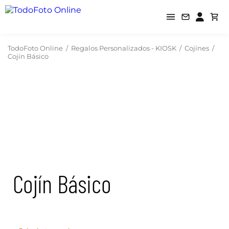
TodoFoto Online
/
Regalos Personalizados - KIOSK
/
Cojínes
/
Cojín Básico
Cojín Básico