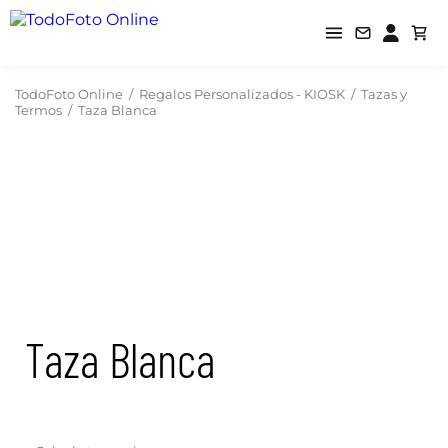
TodoFoto Online
/
Regalos Personalizados - KIOSK
/
Tazas y
Termos
/
Taza Blanca
Taza Blanca