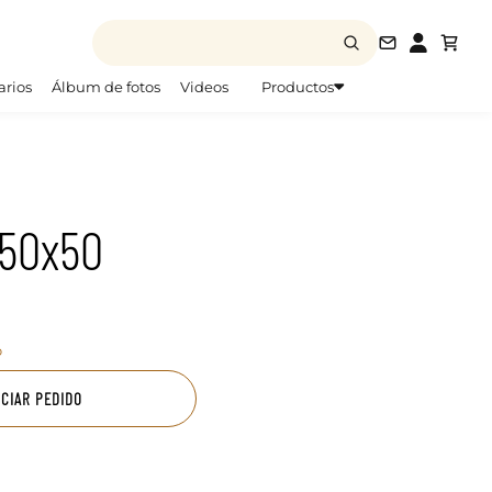
info@todofo
arios
Álbum de fotos
Videos
Productos
 50x50
o
ICIAR PEDIDO