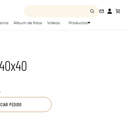
info@todofo
arios
Álbum de fotos
Videos
Productos
 40x40
o
ICIAR PEDIDO