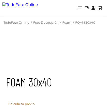
TodoFoto Online
/
Foto Decoración
/
Foam
/
FOAM 30x40
FOAM 30x40
Calcula tu precio