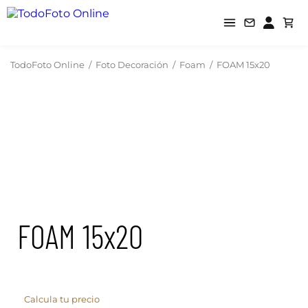
TodoFoto Online
/
Foto Decoración
/
Foam
/
FOAM 15x20
FOAM 15x20
Calcula tu precio