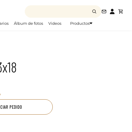
info@todofo
arios
Álbum de fotos
Videos
Productos
3x18
o
ICIAR PEDIDO