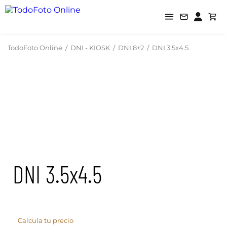
TodoFoto Online
/
DNI - KIOSK
/
DNI 8+2
/
DNI 3.5x4.5
DNI 3.5x4.5
Calcula tu precio