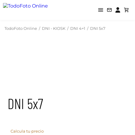
TodoFoto Online
/
DNI - KIOSK
/
DNI 4+1
/
DNI 5x7
DNI 5x7
Calcula tu precio