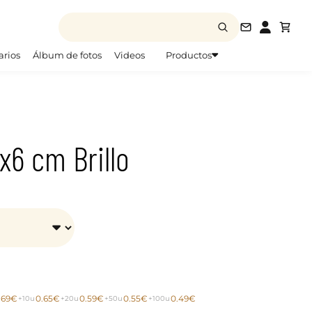
info@todofo
arios
Álbum de fotos
Videos
Productos
x6 cm Brillo
.69€
0.65€
0.59€
0.55€
0.49€
+10u
+20u
+50u
+100u