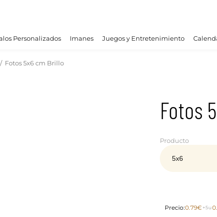
los Personalizados
Imanes
Juegos y Entretenimiento
Calend
/
Fotos 5x6 cm Brillo
Fotos 5
Producto
Precio:
0.79€
0
+5u