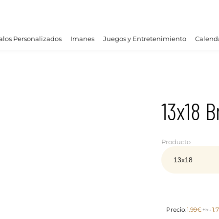
los Personalizados
Imanes
Juegos y Entretenimiento
Calend
13x18 Br
Producto
Precio:
1.99€
1.
+5u