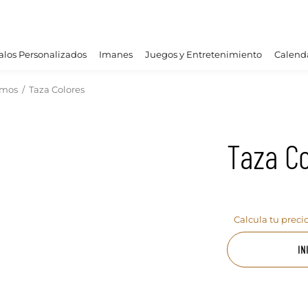
los Personalizados
Imanes
Juegos y Entretenimiento
Calend
rmos
/
Taza Colores
Taza Co
Calcula tu preci
IN