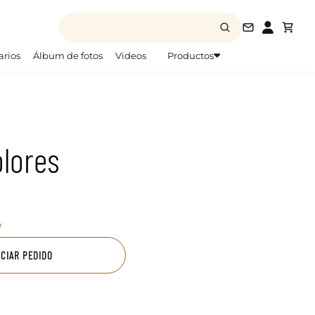
info@todofo
arios
Álbum de fotos
Videos
Productos
lores
o
ICIAR PEDIDO