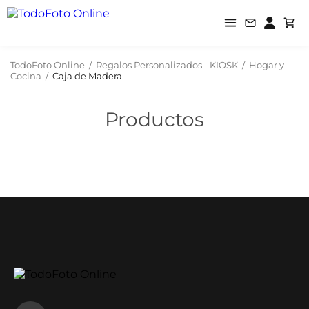
TodoFoto Online
/
Regalos Personalizados - KIOSK
/
Hogar y
Cocina
/
Caja de Madera
Productos