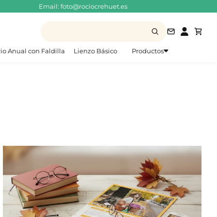
Email: foto@rociocrehuet.es
foto@rocioc
io Anual con Faldilla
Lienzo Básico
Productos